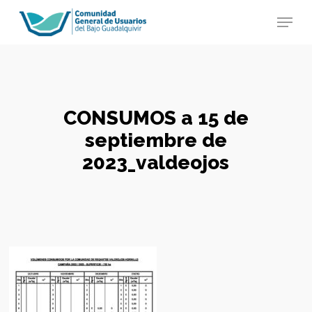
Skip
Menu
to
main
Close
content
Menu
CONSUMOS a 15 de
septiembre de
2023_valdeojos