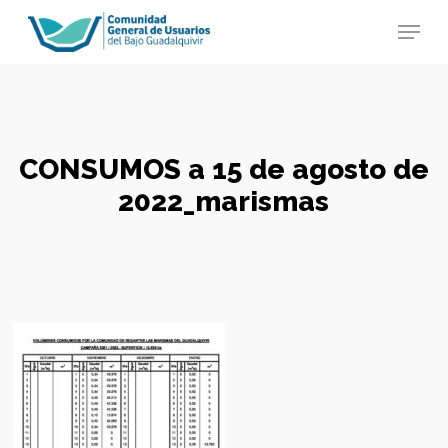
Skip
Menu
to
main
Close
content
Menu
CONSUMOS a 15 de agosto de
2022_marismas