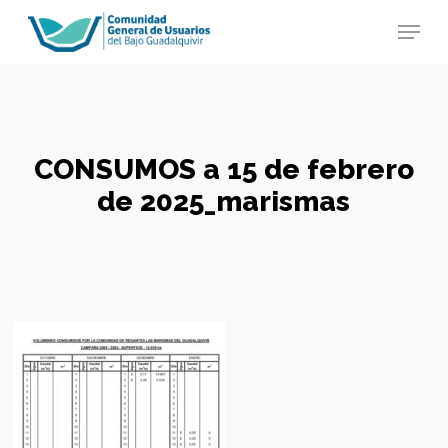
Skip
Menu
to
main
Close
content
Menu
CONSUMOS a 15 de febrero
de 2025_marismas