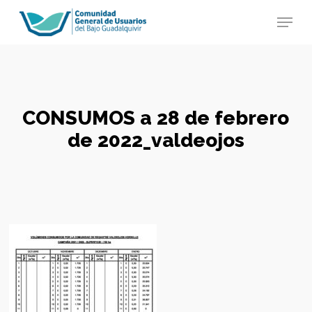
Skip
Menu
to
main
Close
content
Menu
CONSUMOS a 28 de febrero
de 2022_valdeojos