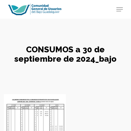
Skip
Menu
to
main
Close
content
Menu
CONSUMOS a 30 de
septiembre de 2024_bajo