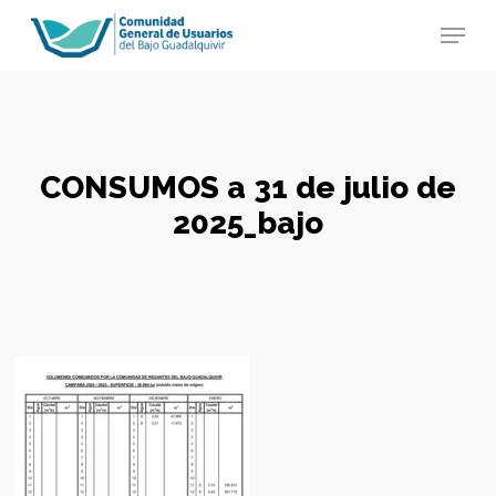
Skip
Menu
to
main
Close
content
Menu
CONSUMOS a 31 de julio de
2025_bajo