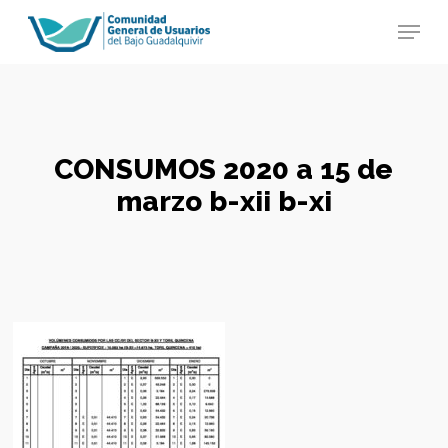
Skip
Menu
to
main
Close
content
Menu
CONSUMOS 2020 a 15 de
marzo b-xii b-xi