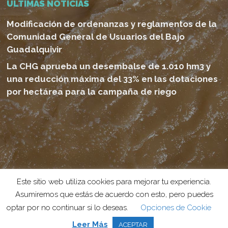
ULTIMAS NOTICIAS
Modificación de ordenanzas y reglamentos de la
Comunidad General de Usuarios del Bajo
Guadalquivir
La CHG aprueba un desembalse de 1.010 hm3 y
una reducción máxima del 33% en las dotaciones
por hectárea para la campaña de riego
© 2026 Canal del Bajo Guadalquivir. Proyecto realizado por
Este sitio web utiliza cookies para mejorar tu experiencia.
Grado Creativo
Agencia de Publicidad
Asumiremos que estás de acuerdo con esto, pero puedes
optar por no continuar si lo deseas.
Opciones de Cookie
phone
email
Leer Más
ACEPTAR