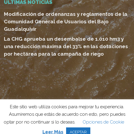
ULTIMAS NOTICIAS
Modificación de ordenanzas y reglamentos de la
Comunidad General de Usuarios del Bajo
Guadalquivir
La CHG aprueba un desembalse de 1.010 hm3 y
una reducción máxima del 33% en las dotaciones
por hectárea para la campaña de riego
© 2026 Canal del Bajo Guadalquivir. Proyecto realizado por
Este sitio web utiliza cookies para mejorar tu experiencia.
Grado Creativo
Agencia de Publicidad
Asumiremos que estás de acuerdo con esto, pero puedes
optar por no continuar si lo deseas.
Opciones de Cookie
phone
email
Leer Más
ACEPTAR