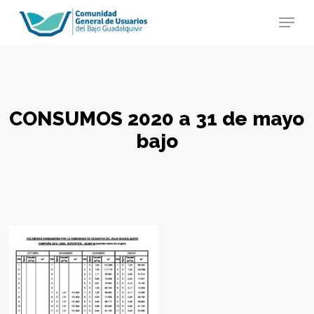
Skip
Menu
to
main
Close
content
Menu
CONSUMOS 2020 a 31 de mayo
bajo