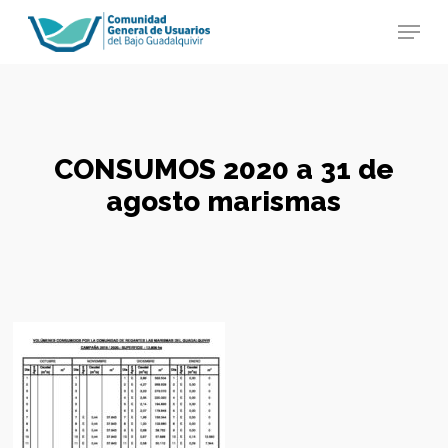
Skip
Menu
to
main
Close
content
Menu
CONSUMOS 2020 a 31 de
agosto marismas