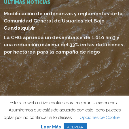
ULTIMAS NOTICIAS
Modificación de ordenanzas y reglamentos de la
Comunidad General de Usuarios del Bajo
Guadalquivir
La CHG aprueba un desembalse de 1.010 hm3 y
una reducción máxima del 33% en las dotaciones
por hectárea para la campaña de riego
© 2026 Canal del Bajo Guadalquivir. Proyecto realizado por
Este sitio web utiliza cookies para mejorar tu experiencia.
Grado Creativo
Agencia de Publicidad
Asumiremos que estás de acuerdo con esto, pero puedes
optar por no continuar si lo deseas.
Opciones de Cookie
phone
email
Leer Más
ACEPTAR